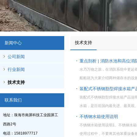
技术支持
新闻中心
公司新闻
重点剖析 | 消防水池和高位消
行业新闻
水乃万物之源，在消防系统中更起
船船就为大家介绍两种储存水的设
技术支持
装配式不锈钢肋型焊接水箱产
装配式不锈钢肋型焊接水箱产品说
联系我们
水箱，是目前国内最先进、最美观
地址：珠海市南屏科技工业园屏工
不锈钢水箱使用说明
西路2号
不锈钢水箱使用说明1、不锈钢水
电话：15818977717
使用过程中，不要将其他笨重设备