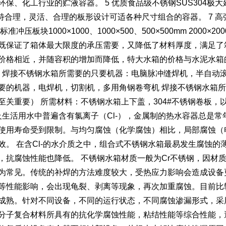
环保、化工行业的贮液容器。 5 优质食品级不锈钢SUS304
独特合理，灵活、合理的板形设计可适各种尺寸组合的容器。 7 
准冲压板块1000×1000、1000×500、500×500mm 200
既保证了箱体最大限度的承压需要，又降低了材料厚度，满足了箱
价格相近，并随容积的增加而降低，特大水箱的价格与水泥水箱的
: 焊接不锈钢水箱所需要的只要机器：电脑脉冲缝焊机，半自动
要的机器，电焊机，切割机，多用角钢卷弯机 焊接不锈钢水箱
至关重要） 所需材料：不锈钢水箱上下盖，304#不锈钢卷板，以
及生活用水中普遍含有氯离子（Cl-），金属制的热水容器总是常
使用寿命受到限制。与均匀腐蚀（化学腐蚀）相比，局部腐蚀（
效。 在含Cl-的水介质之中，组合式不锈钢水箱最易发生腐蚀
，抗腐蚀性能也降低。 不锈钢水箱材质一般为Cr不锈钢，因材
为常见。传统的补焊的方法难度较大，受热应力影响会造成设备
等性能影响，会出现龟裂、剥离等现象，再次加重腐蚀。目前比
成熟。针对不同设备，不同的运行状态，不同腐蚀渗漏形式，采
分子复合材料所具有的抗化学腐蚀性能，粘结性能等综合性能，