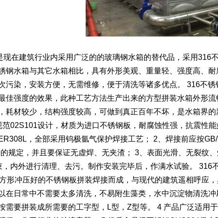
箱是现在建筑行业内采用广泛的的玻璃钢水箱的替代品，采用31
锈钢水箱与其它水箱相比，具有外形美观、重量轻、强度高、耐
次污染，安装方便，无需维修，便于清洗等诸多优点。 316不锈
最佳强度的效果，此种工艺方法生产出来的方型拼装水箱外形流
，耗材较少，结构强度较高，可做到真正百年不坏，是水箱界的
范02S101设计，材质为进口不锈钢板，耐腐蚀性强，抗震性能好
R308L，全部采用钨极氩气保护焊接工艺； 2、焊接前应按GB/
-1999的规定，并且要保证无虚焊、无夹渣； 3、表面光滑、无
，内外进行清理、去污。制作安装完毕后，作满水试验。 316不锈钢水
的单张方形冲压好的不锈钢板拼装焊接而成，与现代的建筑遥相呼应
以在日常中不需要太多清洗，不易附生藻类，水中沉淀物清洗冲刷
按需要拼装成所需要的工字型，L型，Z型等。 4 产品广泛适