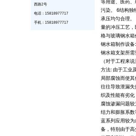
等用途、医药、
西路2号
污染。 6结构
电话：15818977717
承压均匀合理。 标
手机：15818977717
量的冲压工艺，
格与玻璃钢水箱
钢水箱制作设备
钢水箱支架所需
（对于工程来说
方法: 由于工业
局部腐蚀而使其
往往导致泄漏失
织及性能有劣化
腐蚀渗漏问题较
结力和膨胀系数
蓝系列应用较为
备，特别由于高