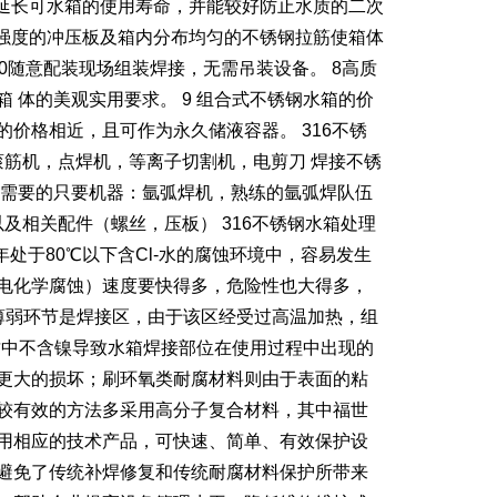
极大延长可水箱的使用寿命，并能较好防止水质的二次
高强度的冲压板及箱内分布均匀的不锈钢拉筋使箱体
0×2000随意配装现场组装焊接，无需吊装设备。 8高质
 体的美观实用要求。 9 组合式不锈钢水箱的价
价格相近，且可作为永久储液容器。 316不锈
滚筋机，点焊机，等离子切割机，电剪刀 焊接不锈
所需要的只要机器：氩弧焊机，熟练的氩弧焊队伍
及相关配件（螺丝，压板） 316不锈钢水箱处理
年处于80℃以下含Cl-水的腐蚀环境中，容易发生
电化学腐蚀）速度要快得多，危险性也大得多，
的薄弱环节是焊接区，由于该区经受过高温加热，组
质中不含镍导致水箱焊接部位在使用过程中出现的
更大的损坏；刷环氧类耐腐材料则由于表面的粘
较有效的方法多采用高分子复合材料，其中福世
用相应的技术产品，可快速、简单、有效保护设
避免了传统补焊修复和传统耐腐材料保护所带来